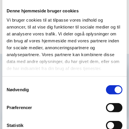
Vi ser frem til at støtte chokoladeproducenter i at
optimere deres processer med løsninger, der skaber
Denne hjemmeside bruger cookies
rene linjer i produktionen.
Vi bruger cookies til at tilpasse vores indhold og
annoncer, til at vise dig funktioner til sociale medier og til
Læs mere og se vores systemer i aktion
at analysere vores trafik. Vi deler også oplysninger om
din brug af vores hjemmeside med vores partnere inden
for sociale medier, annonceringspartnere og
analysepartnere. Vores partnere kan kombinere disse
data med andre oplysninger, du har givet dem, eller som
de har indsamlet fra din brug af deres tjenester.
05 juni, 2026
Samtykkevalg
Mød os på FSTL Årskonference
Nødvendig
2026 i Trondheim
>
Præferencer
Statistik