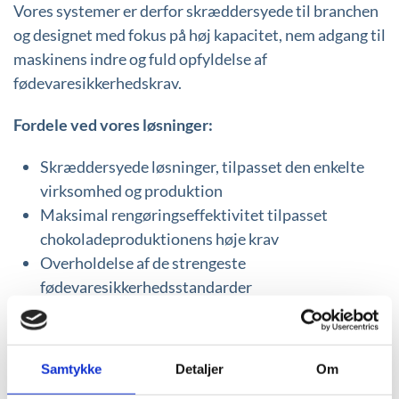
Vores systemer er derfor skræddersyede til branchen
og designet med fokus på høj kapacitet, nem adgang til
maskinens indre og fuld opfyldelse af
fødevaresikkerhedskrav.
Fordele ved vores løsninger:
Skræddersyede løsninger, tilpasset den enkelte
virksomhed og produktion
Maksimal rengøringseffektivitet tilpasset
chokoladeproduktionens høje krav
Overholdelse af de strengeste
fødevaresikkerhedsstandarder
Hygiejnisk design med fuld adgang til maskinens
indre via løftbar top
Dokumenteret effekt for hygiejnisk rengøring
Samtykke
Detaljer
Om