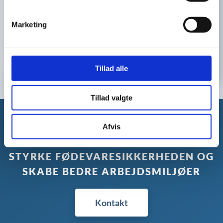
25 april, 2025
Tre gange ISO: Semi Staal opnår
Marketing
international certificering
>
Tillad alle
Tillad valgte
VI HJÆLPER MED AT AFBRYDE
Afvis
SMITTEVEJE PÅ HOSPITALERNE,
STYRKE FØDEVARESIKKERHEDEN OG
SKABE BEDRE ARBEJDSMILJØER
Kontakt