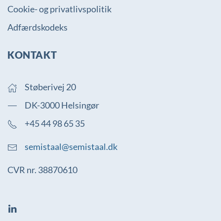
Cookie- og privatlivspolitik
Adfærdskodeks
KONTAKT
Støberivej 20
DK-3000 Helsingør
+45 44 98 65 35
semistaal@semistaal.dk
CVR nr. 38870610