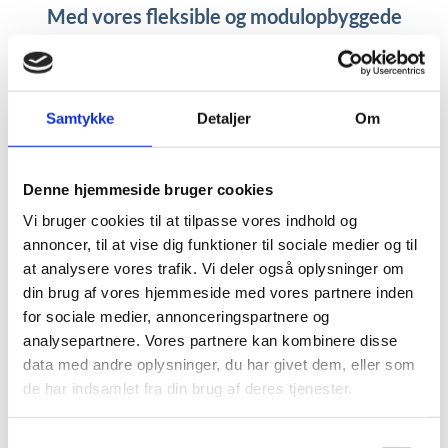
Med vores fleksible og modulopbyggede
rengøringssystemer kan vi tilpasse vores
løsninger, så de opfylder dine specifikke krav til
kapacitet, funktionalitet og fysiske forhold.
Samtykke
Detaljer
Om
Denne hjemmeside bruger cookies
Vi har fokus på at producere produkter af høj kvalitet
Vi bruger cookies til at tilpasse vores indhold og
og samtidig holde et bæredygtigt miljø for øje. Vi går
annoncer, til at vise dig funktioner til sociale medier og til
ikke på kompromis med vores materialevalg, og vores
at analysere vores trafik. Vi deler også oplysninger om
erfaringer viser tydeligt, at vores maskiner er mere
din brug af vores hjemmeside med vores partnere inden
holdbare, end dem vi sammenligner os med i
for sociale medier, annonceringspartnere og
markedet.
analysepartnere. Vores partnere kan kombinere disse
data med andre oplysninger, du har givet dem, eller som
Vores vaskesystemer er et modulært system, der giver
de har indsamlet fra din brug af deres tjenester.
muligheden for at vokse i takt med at virksomheden
udvides. Du kan supplere og udbygge dit vaskesystem
Samtykkevalg