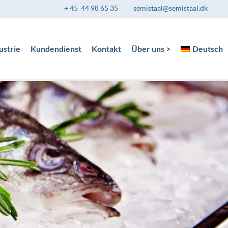
+ 45 44 98 65 35
semistaal@semistaal.dk
ustrie
Kundendienst
Kontakt
Über uns >
Deutsch