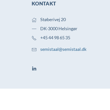
KONTAKT
Støberivej 20
DK-3000 Helsingør
+45 44 98 65 35
semistaal@semistaal.dk